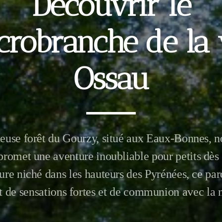
Découvrir le
crobranche de la v
Ossau
euse forêt du Gourzy, situé aux Eaux-Bonnes, n
romet une aventure inoubliable pour petits dès 
ure niché dans les hauteurs des Pyrénées, ce p
t de sensations fortes et de communion avec la 