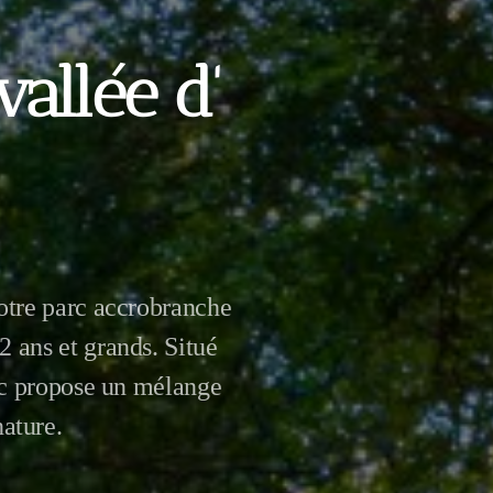
allée d'
otre parc accrobranche
2 ans et grands. Situé
arc propose un mélange
nature.