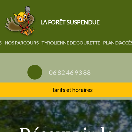
LA FORÊT SUSPENDUE
S
NOS PARCOURS
TYROLIENNE DE GOURETTE
PLAN D'ACCÈ
06 82 46 93 88
Tarifs et horaires